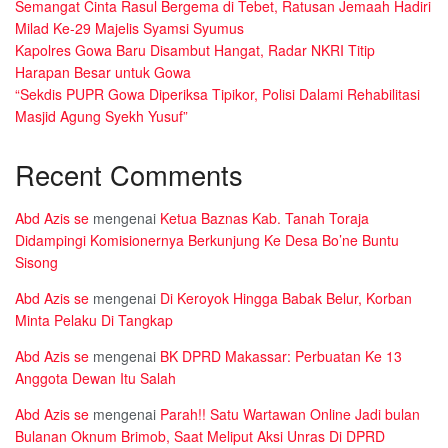
Semangat Cinta Rasul Bergema di Tebet, Ratusan Jemaah Hadiri
Milad Ke-29 Majelis Syamsi Syumus
Kapolres Gowa Baru Disambut Hangat, Radar NKRI Titip
Harapan Besar untuk Gowa
“Sekdis PUPR Gowa Diperiksa Tipikor, Polisi Dalami Rehabilitasi
Masjid Agung Syekh Yusuf”
Recent Comments
Abd Azis se
mengenai
Ketua Baznas Kab. Tanah Toraja
Didampingi Komisionernya Berkunjung Ke Desa Bo’ne Buntu
Sisong
Abd Azis se
mengenai
Di Keroyok Hingga Babak Belur, Korban
Minta Pelaku Di Tangkap
Abd Azis se
mengenai
BK DPRD Makassar: Perbuatan Ke 13
Anggota Dewan Itu Salah
Abd Azis se
mengenai
Parah!! Satu Wartawan Online Jadi bulan
Bulanan Oknum Brimob, Saat Meliput Aksi Unras Di DPRD