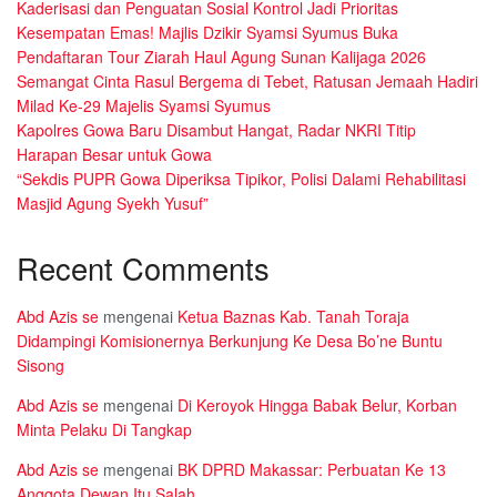
Kaderisasi dan Penguatan Sosial Kontrol Jadi Prioritas
Kesempatan Emas! Majlis Dzikir Syamsi Syumus Buka
Pendaftaran Tour Ziarah Haul Agung Sunan Kalijaga 2026
Semangat Cinta Rasul Bergema di Tebet, Ratusan Jemaah Hadiri
Milad Ke-29 Majelis Syamsi Syumus
Kapolres Gowa Baru Disambut Hangat, Radar NKRI Titip
Harapan Besar untuk Gowa
“Sekdis PUPR Gowa Diperiksa Tipikor, Polisi Dalami Rehabilitasi
Masjid Agung Syekh Yusuf”
Recent Comments
Abd Azis se
mengenai
Ketua Baznas Kab. Tanah Toraja
Didampingi Komisionernya Berkunjung Ke Desa Bo’ne Buntu
Sisong
Abd Azis se
mengenai
Di Keroyok Hingga Babak Belur, Korban
Minta Pelaku Di Tangkap
Abd Azis se
mengenai
BK DPRD Makassar: Perbuatan Ke 13
Anggota Dewan Itu Salah