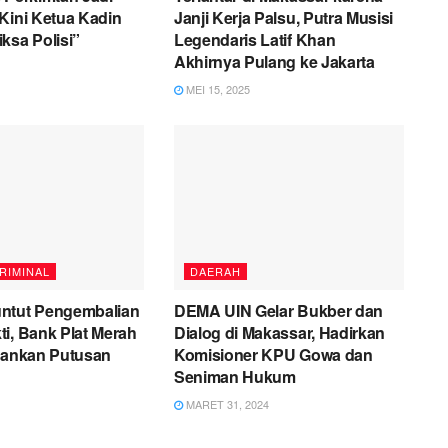
Kini Ketua Kadin
Janji Kerja Palsu, Putra Musisi
ksa Polisi”
Legendaris Latif Khan
Akhirnya Pulang ke Jakarta
MEI 15, 2025
RIMINAL
DAERAH
ntut Pengembalian
DEMA UIN Gelar Bukber dan
i, Bank Plat Merah
Dialog di Makassar, Hadirkan
alankan Putusan
Komisioner KPU Gowa dan
Seniman Hukum
MARET 31, 2024