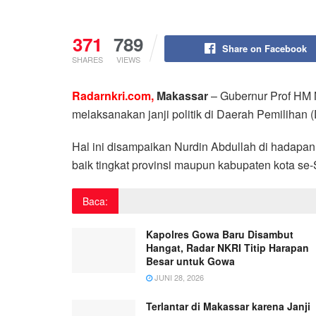
371
789
Share on Facebook
SHARES
VIEWS
Radarnkri.com,
Makassar
– Gubernur Prof HM N
melaksanakan janji politik di Daerah Pemilihan 
Hal ini disampaikan Nurdin Abdullah di hadapan
baik tingkat provinsi maupun kabupaten kota se-
Baca:
Kapolres Gowa Baru Disambut
Hangat, Radar NKRI Titip Harapan
Besar untuk Gowa
JUNI 28, 2026
Terlantar di Makassar karena Janji