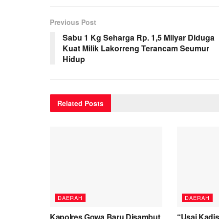
Previous Post
Sabu 1 Kg Seharga Rp. 1,5 Milyar Diduga
Kuat Milik Lakorreng Terancam Seumur
Hidup
Related
Posts
DAERAH
DAERAH
Kapolres Gowa Baru Disambut
“Usai Kadis