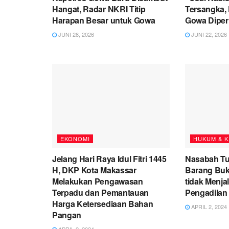
Hangat, Radar NKRI Titip
Tersangka, 
Harapan Besar untuk Gowa
Gowa Diperi
JUNI 28, 2026
JUNI 22, 2026
EKONOMI
HUKUM & K
Jelang Hari Raya Idul Fitri 1445
Nasabah Tu
H, DKP Kota Makassar
Barang Bukt
Melakukan Pengawasan
tidak Menj
Terpadu dan Pemantauan
Pengadilan
Harga Ketersediaan Bahan
APRIL 2, 2024
Pangan
APRIL 2, 2024