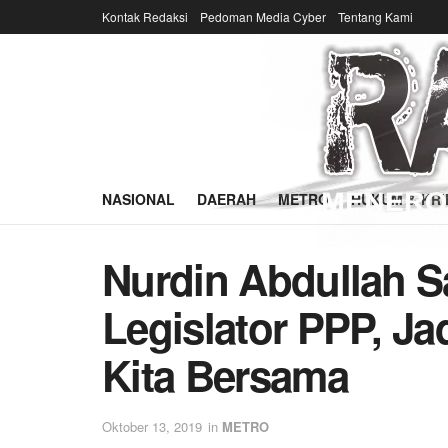
Kontak Redaksi
Pedoman Media Cyber
Tentang Kami
NASIONAL
DAERAH
METRO
HUKUM & KRI
Nurdin Abdullah S
Legislator PPP, J
Kita Bersama
Oktober 13, 2019
in
METRO