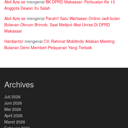
Abd Azis se
mengenai
BK DPRD Makassar: Perbuatan Ke 13
Anggota Dewan Itu Salah
Abd Azis se
mengenai
Parah!! Satu Wartawan Online Jadi bulan
Bulanan Oknum Brimob, Saat Meliput Aksi Unras Di DPRD
Makassar
Hardiantor
mengenai
CV. Rahmat Mobilindo Adakan Meeting
Bulanan Demi Memberi Pelayanan Yang Terbaik
Archives
Juli 2026
Juni 2026
Mei 2026
April 2026
Maret 2026
Februari 2026