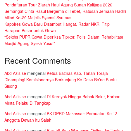
Pendaftaran Tour Ziarah Haul Agung Sunan Kalijaga 2026
Semangat Cinta Rasul Bergema di Tebet, Ratusan Jemaah Hadiri
Milad Ke-29 Majelis Syamsi Syumus
Kapolres Gowa Baru Disambut Hangat, Radar NKRI Titip
Harapan Besar untuk Gowa
“Sekdis PUPR Gowa Diperiksa Tipikor, Polisi Dalami Rehabilitasi
Masjid Agung Syekh Yusuf”
Recent Comments
Abd Azis se
mengenai
Ketua Baznas Kab. Tanah Toraja
Didampingi Komisionernya Berkunjung Ke Desa Bo’ne Buntu
Sisong
Abd Azis se
mengenai
Di Keroyok Hingga Babak Belur, Korban
Minta Pelaku Di Tangkap
Abd Azis se
mengenai
BK DPRD Makassar: Perbuatan Ke 13
Anggota Dewan Itu Salah
Abd Azis se
mengenai
Parah!! Satu Wartawan Online Jadi bulan