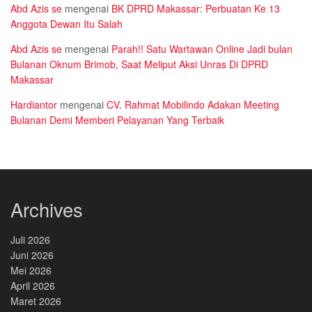
Abd Azis se
mengenai
BK DPRD Makassar: Perbuatan Ke 13
Anggota Dewan Itu Salah
Abd Azis se
mengenai
Parah!! Satu Wartawan Online Jadi bulan
Bulanan Oknum Brimob, Saat Meliput Aksi Unras Di DPRD
Makassar
Hardiantor
mengenai
CV. Rahmat Mobilindo Adakan Meeting
Bulanan Demi Memberi Pelayanan Yang Terbaik
Archives
Juli 2026
Juni 2026
Mei 2026
April 2026
Maret 2026