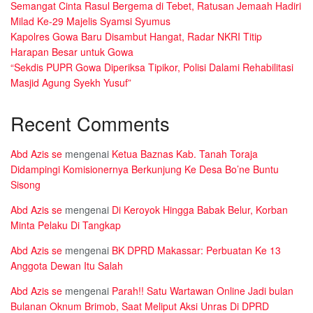
Semangat Cinta Rasul Bergema di Tebet, Ratusan Jemaah Hadiri
Milad Ke-29 Majelis Syamsi Syumus
Kapolres Gowa Baru Disambut Hangat, Radar NKRI Titip
Harapan Besar untuk Gowa
“Sekdis PUPR Gowa Diperiksa Tipikor, Polisi Dalami Rehabilitasi
Masjid Agung Syekh Yusuf”
Recent Comments
Abd Azis se
mengenai
Ketua Baznas Kab. Tanah Toraja
Didampingi Komisionernya Berkunjung Ke Desa Bo’ne Buntu
Sisong
Abd Azis se
mengenai
Di Keroyok Hingga Babak Belur, Korban
Minta Pelaku Di Tangkap
Abd Azis se
mengenai
BK DPRD Makassar: Perbuatan Ke 13
Anggota Dewan Itu Salah
Abd Azis se
mengenai
Parah!! Satu Wartawan Online Jadi bulan
Bulanan Oknum Brimob, Saat Meliput Aksi Unras Di DPRD