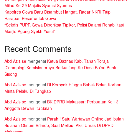
Milad Ke-29 Majelis Syamsi Syumus
Kapolres Gowa Baru Disambut Hangat, Radar NKRI Titip
Harapan Besar untuk Gowa
“Sekdis PUPR Gowa Diperiksa Tipikor, Polisi Dalami Rehabilitasi
Masjid Agung Syekh Yusuf”
Recent Comments
Abd Azis se
mengenai
Ketua Baznas Kab. Tanah Toraja
Didampingi Komisionernya Berkunjung Ke Desa Bo’ne Buntu
Sisong
Abd Azis se
mengenai
Di Keroyok Hingga Babak Belur, Korban
Minta Pelaku Di Tangkap
Abd Azis se
mengenai
BK DPRD Makassar: Perbuatan Ke 13
Anggota Dewan Itu Salah
Abd Azis se
mengenai
Parah!! Satu Wartawan Online Jadi bulan
Bulanan Oknum Brimob, Saat Meliput Aksi Unras Di DPRD
Makassar