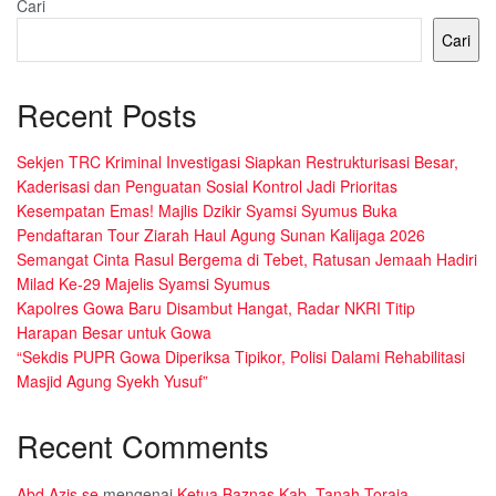
Cari
Cari
Recent Posts
Sekjen TRC Kriminal Investigasi Siapkan Restrukturisasi Besar,
Kaderisasi dan Penguatan Sosial Kontrol Jadi Prioritas
Kesempatan Emas! Majlis Dzikir Syamsi Syumus Buka
Pendaftaran Tour Ziarah Haul Agung Sunan Kalijaga 2026
Semangat Cinta Rasul Bergema di Tebet, Ratusan Jemaah Hadiri
Milad Ke-29 Majelis Syamsi Syumus
Kapolres Gowa Baru Disambut Hangat, Radar NKRI Titip
Harapan Besar untuk Gowa
“Sekdis PUPR Gowa Diperiksa Tipikor, Polisi Dalami Rehabilitasi
Masjid Agung Syekh Yusuf”
Recent Comments
Abd Azis se
mengenai
Ketua Baznas Kab. Tanah Toraja