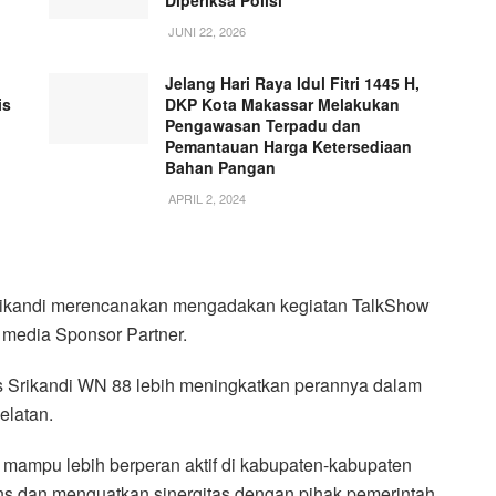
JUNI 22, 2026
Jelang Hari Raya Idul Fitri 1445 H,
is
DKP Kota Makassar Melakukan
Pengawasan Terpadu dan
Pemantauan Harga Ketersediaan
Bahan Pangan
APRIL 2, 2024
Srikandi merencanakan mengadakan kegiatan TalkShow
edia Sponsor Partner.
 Srikandi WN 88 lebih meningkatkan perannya dalam
elatan.
 mampu lebih berperan aktif di kabupaten-kabupaten
ns dan menguatkan sinergitas dengan pihak pemerintah