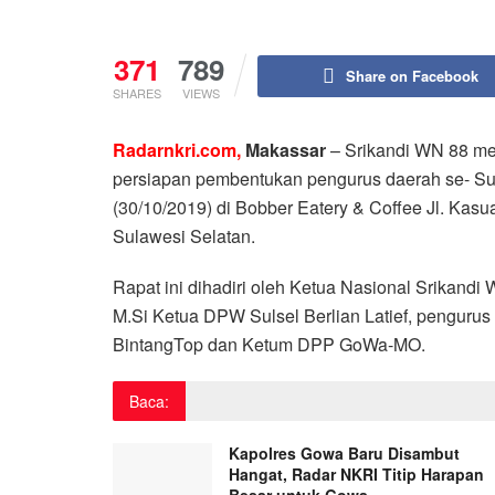
371
789
Share on Facebook
SHARES
VIEWS
Radarnkri.com,
Makassar
– Srikandi WN 88 me
persiapan pembentukan pengurus daerah se- Sul
(30/10/2019) di Bobber Eatery & Coffee Jl. Kasu
Sulawesi Selatan.
Rapat ini dihadiri oleh Ketua Nasional Srikandi
M.Si Ketua DPW Sulsel Berlian Latief, penguru
BintangTop dan Ketum DPP GoWa-MO.
Baca:
Kapolres Gowa Baru Disambut
Hangat, Radar NKRI Titip Harapan
Besar untuk Gowa