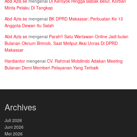
Abd Azis se
mengenai
Di Keroyok Hingga Babak Belur, Korban
Minta Pelaku Di Tangkap
Abd Azis se
mengenai
BK DPRD Makassar: Perbuatan Ke 13
Anggota Dewan Itu Salah
Abd Azis se
mengenai
Parah!! Satu Wartawan Online Jadi bulan
Bulanan Oknum Brimob, Saat Meliput Aksi Unras Di DPRD
Makassar
Hardiantor
mengenai
CV. Rahmat Mobilindo Adakan Meeting
Bulanan Demi Memberi Pelayanan Yang Terbaik
Archives
Juli 2026
Juni 2026
Mei 2026