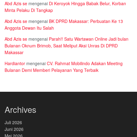
Abd Azis se
mengenai
Di Keroyok Hingga Babak Belur, Korban
Minta Pelaku Di Tangkap
Abd Azis se
mengenai
BK DPRD Makassar: Perbuatan Ke 13
Anggota Dewan Itu Salah
Abd Azis se
mengenai
Parah!! Satu Wartawan Online Jadi bulan
Bulanan Oknum Brimob, Saat Meliput Aksi Unras Di DPRD
Makassar
Hardiantor
mengenai
CV. Rahmat Mobilindo Adakan Meeting
Bulanan Demi Memberi Pelayanan Yang Terbaik
Archives
Juli 2026
Juni 2026
Mei 2026